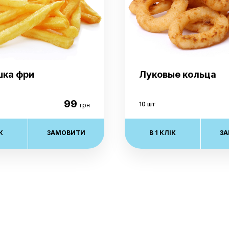
ка фри
Луковые кольца
99
10 шт
грн
К
ЗАМОВИТИ
В 1 КЛІК
З