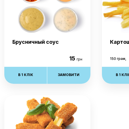
Брусничный соус
Картош
15
150 грам,
грн
В 1 КЛІК
ЗАМОВИТИ
В 1 КЛІ